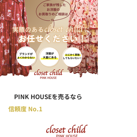
PINK HOUSEを売るなら
信頼度 No.1
の