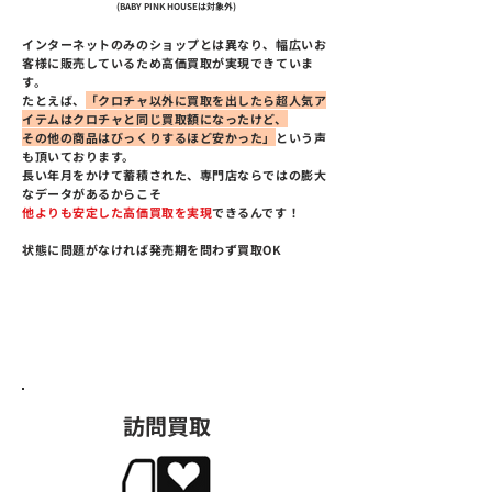
(BABY PINK HOUSEは対象外)
インターネットのみのショップとは異なり、幅広いお
客様に販売しているため高価買取が実現できていま
す。
たとえば、
「クロチャ以外に買取を出したら超人気ア
イテムはクロチャと同じ買取額になったけど、
その他の商品はびっくりするほど安かった」
という声
も頂いております。
長い年月をかけて蓄積された、専門店ならではの膨大
なデータがあるからこそ
他よりも安定した高価買取を実現
できるんです！
​状態に問題がなければ発売期を問わず買取OK
しかも、他店でのお見積もりをお持ち頂けれ
ば、必ずそれ以上でお買取いたします！
訪問買取